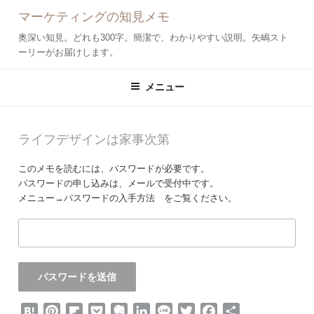
コ
マーケティングの知見メモ
ン
テ
奥深い知見。どれも300字。簡潔で、わかりやすい説明。矢嶋スト
ン
ーリーがお届けします。
ツ
へ
メニュー
ス
キ
ッ
投
ライフデザインは家事次第
プ
稿
日:
このメモを読むには、パスワードが必要です。
パスワードの申し込みは、メールで受付中です。
メニュー→パスワードの入手方法 をご覧ください。
H
P
F
P
E
L
L
T
F
共