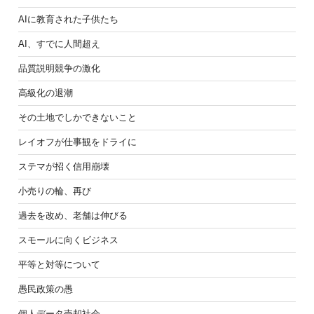
AIに教育された子供たち
AI、すでに人間超え
品質説明競争の激化
高級化の退潮
その土地でしかできないこと
レイオフが仕事観をドライに
ステマが招く信用崩壊
小売りの輪、再び
過去を改め、老舗は伸びる
スモールに向くビジネス
平等と対等について
愚民政策の愚
個人データ売却社会