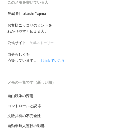
ョ
このメモを書いている人
ン
矢嶋 剛 Takeshi Yajima
お客様ニッコリのヒントを
わかりやすく伝える人。
公式サイト
矢嶋ストーリー
自分らしくを
応援しています→
I think でいこう
メモの一覧です（新しい順）
自由競争の深意
コントロールと説得
文脈共有の不完全性
自動車無人運転の影響