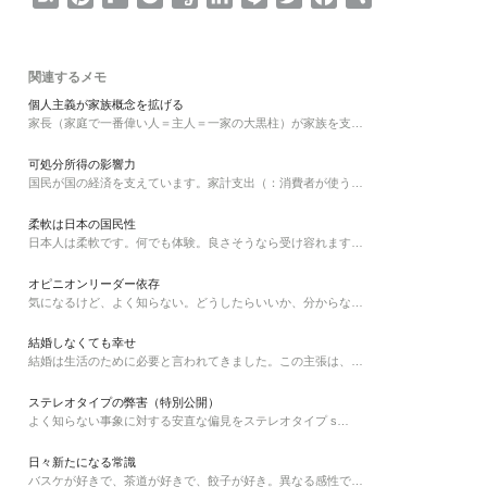
a
i
l
o
v
i
i
w
a
有
t
n
i
c
e
n
n
i
c
e
t
p
k
r
k
e
t
e
関連するメモ
n
e
b
e
n
e
t
b
個人主義が家族概念を拡げる
家長（家庭で一番偉い人＝主人＝一家の大黒柱）が家族を支…
a
r
o
t
o
d
e
o
e
a
t
I
r
o
可処分所得の影響力
s
r
e
n
k
国民が国の経済を支えています。家計支出（：消費者が使う…
t
d
柔軟は日本の国民性
日本人は柔軟です。何でも体験。良さそうなら受け容れます…
オピニオンリーダー依存
気になるけど、よく知らない。どうしたらいいか、分からな…
結婚しなくても幸せ
結婚は生活のために必要と言われてきました。この主張は、…
ステレオタイプの弊害（特別公開）
よく知らない事象に対する安直な偏見をステレオタイプ s…
日々新たになる常識
バスケが好きで、茶道が好きで、餃子が好き。異なる感性で…