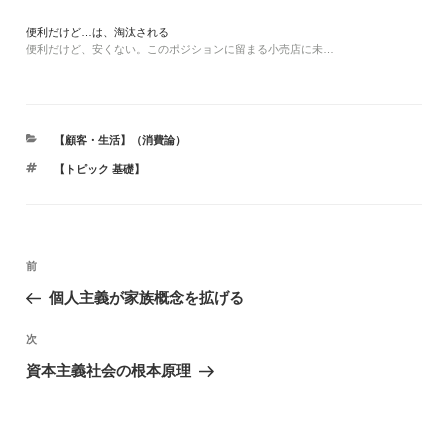
便利だけど…は、淘汰される
便利だけど、安くない。このポジションに留まる小売店に未…
カ
【顧客・生活】（消費論）
テ
タ
【トピック 基礎】
ゴ
グ
リ
ー
投
前
前
稿
の
個人主義が家族概念を拡げる
投
ナ
稿
ビ
次
次
の
ゲ
資本主義社会の根本原理
投
ー
稿
シ