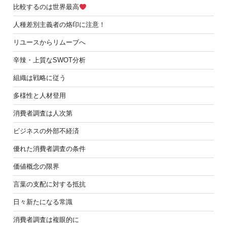
比較するのは世界最高
人種差別主義者の烙印に注意！
リユースからリムーブへ
辛辣・上質なSWOT分析
組織は戦略に従う
多様性と人材登用
消費者調査は人次第
ビジネスの外部不経済
優れた消費者調査の条件
価値概念の限界
言葉の支配に対する抵抗
日々新たになる常識
消費者調査は複眼的に