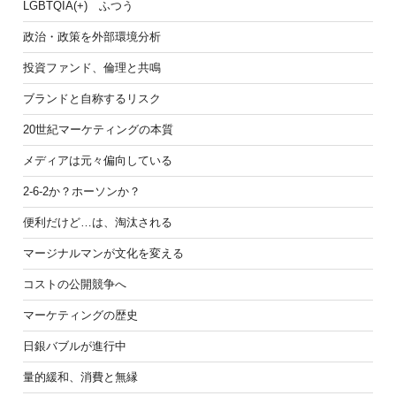
LGBTQIA(+) ふつう
政治・政策を外部環境分析
投資ファンド、倫理と共鳴
ブランドと自称するリスク
20世紀マーケティングの本質
メディアは元々偏向している
2-6-2か？ホーソンか？
便利だけど…は、淘汰される
マージナルマンが文化を変える
コストの公開競争へ
マーケティングの歴史
日銀バブルが進行中
量的緩和、消費と無縁