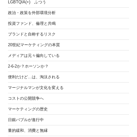
LGBTQIA(+) ふつう
政治・政策を外部環境分析
投資ファンド、倫理と共鳴
ブランドと自称するリスク
20世紀マーケティングの本質
メディアは元々偏向している
2-6-2か？ホーソンか？
便利だけど…は、淘汰される
マージナルマンが文化を変える
コストの公開競争へ
マーケティングの歴史
日銀バブルが進行中
量的緩和、消費と無縁