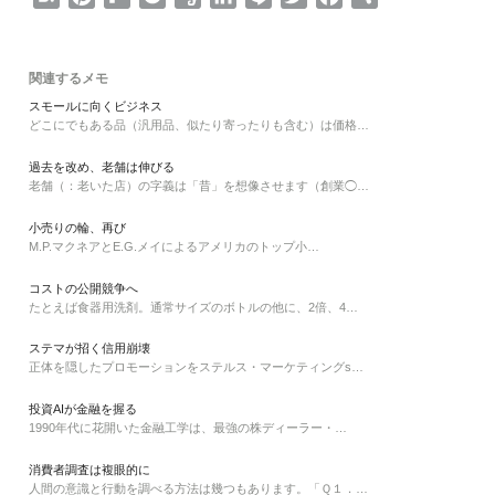
a
i
l
o
v
i
i
w
a
有
t
n
i
c
e
n
n
i
c
e
t
p
k
r
k
e
t
e
関連するメモ
n
e
b
e
n
e
t
b
スモールに向くビジネス
どこにでもある品（汎用品、似たり寄ったりも含む）は価格…
a
r
o
t
o
d
e
o
e
a
t
I
r
o
過去を改め、老舗は伸びる
s
r
e
n
k
老舗（：老いた店）の字義は「昔」を想像させます（創業◯…
t
d
小売りの輪、再び
M.P.マクネアとE.G.メイによるアメリカのトップ小…
コストの公開競争へ
たとえば食器用洗剤。通常サイズのボトルの他に、2倍、4…
ステマが招く信用崩壊
正体を隠したプロモーションをステルス・マーケティングs…
投資AIが金融を握る
1990年代に花開いた金融工学は、最強の株ディーラー・…
消費者調査は複眼的に
人間の意識と行動を調べる方法は幾つもあります。「Ｑ１．…