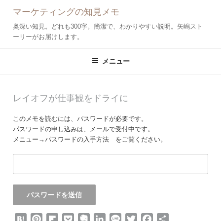
コ
マーケティングの知見メモ
ン
テ
奥深い知見。どれも300字。簡潔で、わかりやすい説明。矢嶋スト
ン
ーリーがお届けします。
ツ
へ
メニュー
ス
キ
ッ
投
レイオフが仕事観をドライに
プ
稿
日:
このメモを読むには、パスワードが必要です。
パスワードの申し込みは、メールで受付中です。
メニュー→パスワードの入手方法 をご覧ください。
H
P
F
P
E
L
L
T
F
共