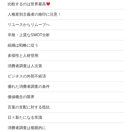
比較するのは世界最高
人種差別主義者の烙印に注意！
リユースからリムーブへ
辛辣・上質なSWOT分析
組織は戦略に従う
多様性と人材登用
消費者調査は人次第
ビジネスの外部不経済
優れた消費者調査の条件
価値概念の限界
言葉の支配に対する抵抗
日々新たになる常識
消費者調査は複眼的に